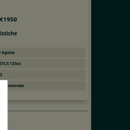
€1950
istiche
 Agusta
GTLS 125cc
72
i:
Conservato